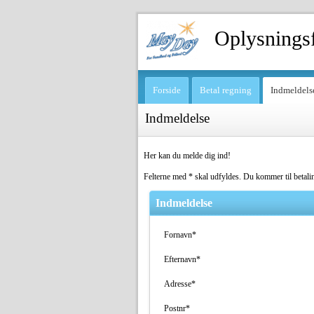
Oplysnings
Forside
Betal regning
Indmeldels
Indmeldelse
Her kan du melde dig ind!
Felterne med * skal udfyldes. Du kommer til betali
Indmeldelse
Fornavn*
Efternavn*
Adresse*
Postnr*