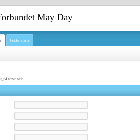
forbundet May Day
e
Fakturaliste
ng på næste side.