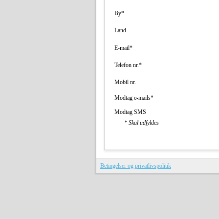
By*
Land
E-mail*
Telefon nr.*
Mobil nr.
Modtag e-mails*
Modtag SMS
* Skal udfyldes
Betingelser og privatlivspolitik